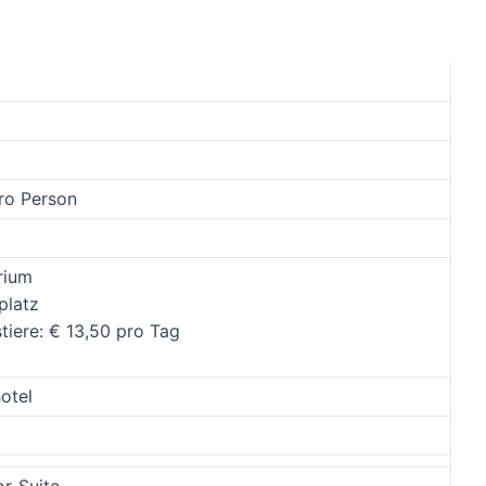
ro Person
rium
platz
tiere: € 13,50 pro Tag
otel
or-Suite