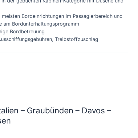
 in der gebuchten Kabinen-Kategorie mit Dusche und
 meisten Bordeinrichtungen im Passagierbereich und
me am Bordunterhaltungsprogramm
hige Bordbetreuung
Ausschiffungsgebühren, Treibstoffzuschlag
talien – Graubünden – Davos –
sen