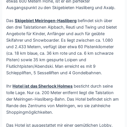
etwas 600 Metern Höhe, ist er ein perfekter
Ausgangspunkt zu den Skigebieten Hasliberg und Axalp.
Das
Skigebiet Meiringen-Hasliberg
befindet sich über
den drei Talstationen Alpbach, Reuti und Twing und bietet
Angebote für Kinder, Anfänger und auch für geübte
Skifahrer und Snowboarder. Es liegt zwischen ca. 1.080
und 2.433 Metern, verfügt über etwa 60 Pistenkilometer
(ca. 18 km blaue, ca. 36 km rote und ca. 6 km schwarze
Pisten) sowie 35 km gespurte Loipen und
Flutlichtpisten/Abendski. Man erreicht es mit 9
Schleppliften, 5 Sesselliften und 4 Gondelbahnen.
Ihr
Hotel ist das Sherlock Holmes
besticht durch seine
tolle Lage. Nur ca. 200 Meter entfernt liegt die Talstation
der Meiringen-Hasliberg-Bahn. Das Hotel befindet sich am
Rande des Zentrums von Meiringen, wo sie zahlreiche
Shoppingmöglichkeiten.
Das Hotel ist ausgestattet mir einer gemütlichen Lobby,