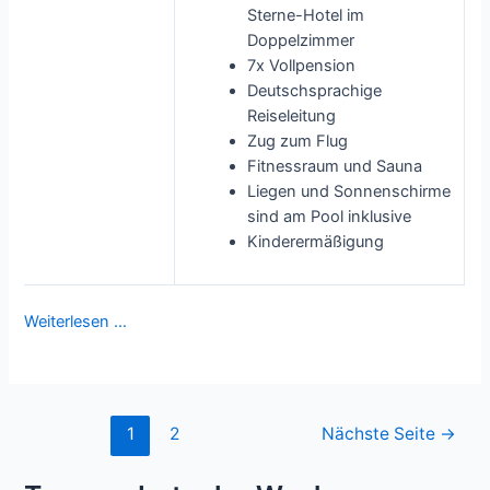
Sterne-Hotel im
Doppelzimmer
7x Vollpension
Deutschsprachige
Reiseleitung
Zug zum Flug
Fitnessraum und Sauna
Liegen und Sonnenschirme
sind am Pool inklusive
Kinderermäßigung
Weiterlesen …
Seitennummerierung
1
2
Nächste Seite
→
der
Beiträge