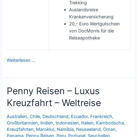
Trekking
Auslandsreise
Krankenversicherung
20,- Euro Wertgutschein
von DocMorris für die
Reiseapotheke
Weiterlesen …
Penny Reisen – Luxus
Kreuzfahrt – Weltreise
Australien
,
Chile
,
Deutschland
,
Ecuador
,
Frankreich
,
Großbritannien
,
Indien
,
Indonesien
,
Italien
,
Kambodscha
,
Kreuzfahrten
,
Marokko
,
Namibia
,
Neuseeland
,
Oman
,
Panama
,
Penny Reisen
,
Peru
,
Portugal
,
Seychellen
,