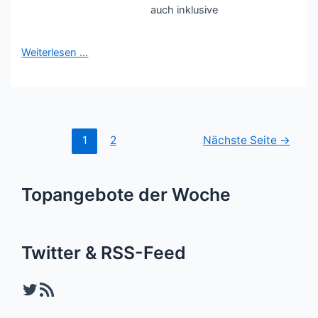
auch inklusive
Weiterlesen …
Seitennummerierung
1
2
Nächste Seite
→
der
Beiträge
Topangebote der Woche
Twitter & RSS-Feed
Twitter
RSS-Feed