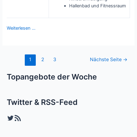
Hallenbad und Fitnessraum
Weiterlesen …
Seitennummerierung
1
2
3
Nächste Seite
→
der
Beiträge
Topangebote der Woche
Twitter & RSS-Feed
Twitter
RSS-Feed