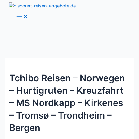
Zum
Inhalt
Main
Menu
springen
Tchibo Reisen – Norwegen
– Hurtigruten – Kreuzfahrt
– MS Nordkapp – Kirkenes
– Tromsø – Trondheim –
Bergen