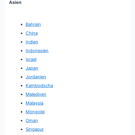
Asien
Bahrain
China
Indien
Indonesien
Israel
Japan
Jordanien
Kambodscha
Malediven
Malaysia
Mongolei
Oman
Singapur