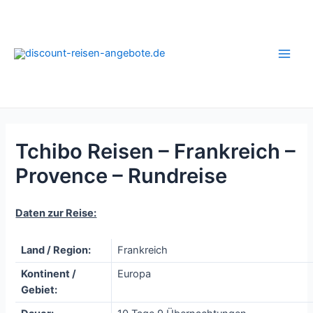
Zum
Inhalt
springen
Main
Men
Tchibo Reisen – Frankreich –
Provence – Rundreise
Daten zur Reise:
Land / Region:
Frankreich
Kontinent /
Europa
Gebiet: