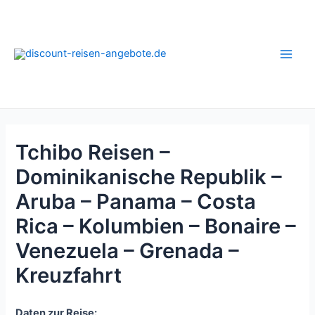
Zum
Inhalt
springen
Main
Men
Tchibo Reisen –
Dominikanische Republik –
Aruba – Panama – Costa
Rica – Kolumbien – Bonaire –
Venezuela – Grenada –
Kreuzfahrt
Daten zur Reise: