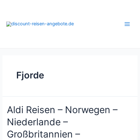
Zum
Inhalt
springen
Main
Men
Fjorde
Aldi Reisen – Norwegen –
Niederlande –
Großbritannien –