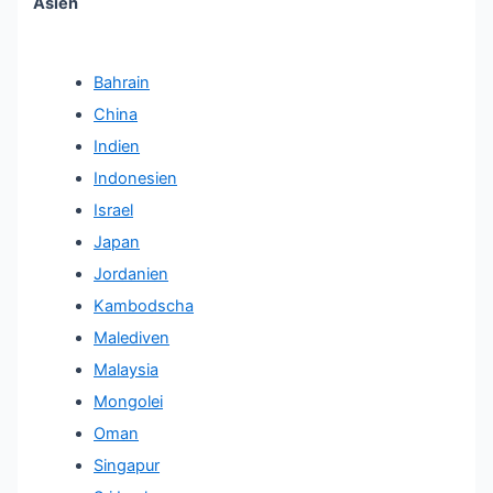
Asien
Bahrain
China
Indien
Indonesien
Israel
Japan
Jordanien
Kambodscha
Malediven
Malaysia
Mongolei
Oman
Singapur