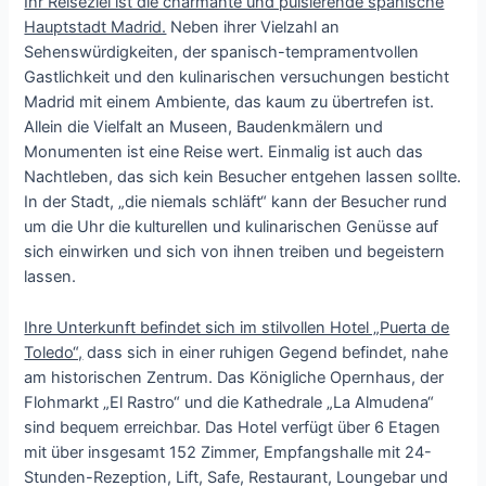
Ihr Reiseziel ist die charmante und pulsierende spanische
Hauptstadt Madrid.
Neben ihrer Vielzahl an
Sehenswürdigkeiten, der spanisch-tempramentvollen
Gastlichkeit und den kulinarischen versuchungen besticht
Madrid mit einem Ambiente, das kaum zu übertrefen ist.
Allein die Vielfalt an Museen, Baudenkmälern und
Monumenten ist eine Reise wert. Einmalig ist auch das
Nachtleben, das sich kein Besucher entgehen lassen sollte.
In der Stadt, „die niemals schläft“ kann der Besucher rund
um die Uhr die kulturellen und kulinarischen Genüsse auf
sich einwirken und sich von ihnen treiben und begeistern
lassen.
Ihre Unterkunft befindet sich im stilvollen Hotel „Puerta de
Toledo“,
dass sich in einer ruhigen Gegend befindet, nahe
am historischen Zentrum. Das Königliche Opernhaus, der
Flohmarkt „El Rastro“ und die Kathedrale „La Almudena“
sind bequem erreichbar. Das Hotel verfügt über 6 Etagen
mit über insgesamt 152 Zimmer, Empfangshalle mit 24-
Stunden-Rezeption, Lift, Safe, Restaurant, Loungebar und