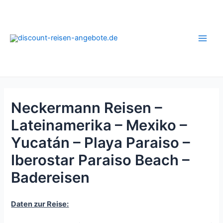
Zum
Inhalt
springen
Main
Men
Neckermann Reisen –
Lateinamerika – Mexiko –
Yucatán – Playa Paraiso –
Iberostar Paraiso Beach –
Badereisen
Daten zur Reise: