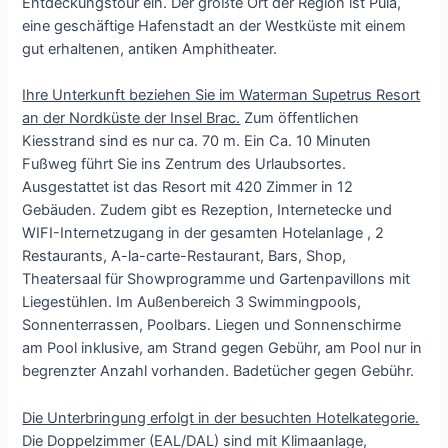
Entdeckungstour ein. Der größte Ort der Region ist Pula,
eine geschäftige Hafenstadt an der Westküste mit einem
gut erhaltenen, antiken Amphitheater.
Ihre Unterkunft beziehen Sie im Waterman Supetrus Resort
an der Nordküste der Insel Brac.
Zum öffentlichen
Kiesstrand sind es nur ca. 70 m. Ein Ca. 10 Minuten
Fußweg führt Sie ins Zentrum des Urlaubsortes.
Ausgestattet ist das Resort mit 420 Zimmer in 12
Gebäuden. Zudem gibt es Rezeption, Internetecke und
WIFI-Internetzugang in der gesamten Hotelanlage , 2
Restaurants, A-la-carte-Restaurant, Bars, Shop,
Theatersaal für Showprogramme und Gartenpavillons mit
Liegestühlen. Im Außenbereich 3 Swimmingpools,
Sonnenterrassen, Poolbars. Liegen und Sonnenschirme
am Pool inklusive, am Strand gegen Gebühr, am Pool nur in
begrenzter Anzahl vorhanden. Badetücher gegen Gebühr.
Die Unterbringung erfolgt in der besuchten Hotelkategorie.
Die Doppelzimmer (EAL/DAL) sind mit Klimaanlage,