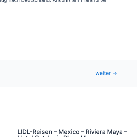
weiter
→
LIDL-Reisen – Mexico – Riviera Maya –