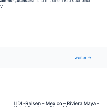
lzimmer „Standard“
sind mit einem Bad oder einer
V.
weiter
→
LIDL-Reisen – Mexico – Riviera Maya –