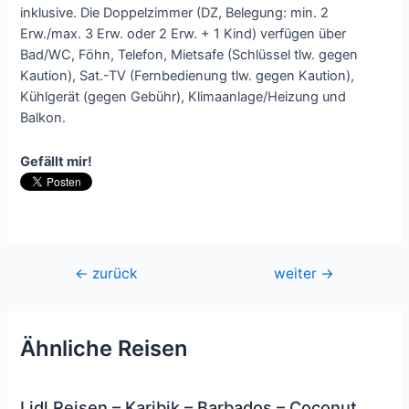
inklusive. Die Doppelzimmer (DZ, Belegung: min. 2
Erw./max. 3 Erw. oder 2 Erw. + 1 Kind) verfügen über
Bad/WC, Föhn, Telefon, Mietsafe (Schlüssel tlw. gegen
Kaution), Sat.-TV (Fernbedienung tlw. gegen Kaution),
Kühlgerät (gegen Gebühr), Klimaanlage/Heizung und
Balkon.
Gefällt mir!
Beitragsnavigation
←
zurück
weiter
→
Ähnliche Reisen
Lidl Reisen – Karibik – Barbados – Coconut