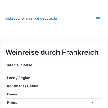
Zum
Inhalt
springen
Main
Men
Weinreise durch Frankreich
Daten zur Reise:
Land / Region:
-
Kontinent / Gebiet:
-
Dauer:
-
Preis:
-