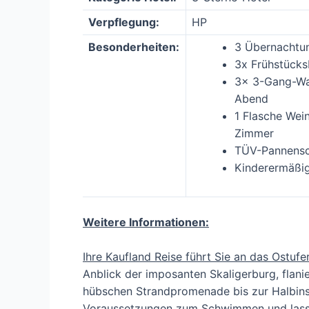
Verpflegung:
HP
Besonderheiten:
3 Übernachtu
3x Frühstücks
3x 3-Gang-Wah
Abend
1 Flasche Wei
Zimmer
TÜV-Pannensc
Kinderermäßi
Weitere Informationen:
Ihre Kaufland Reise führt Sie an das Ostuf
Anblick der imposanten Skaligerburg, flanie
hübschen Strandpromenade bis zur Halbinse
Voraussetzungen zum Schwimmen und lasse