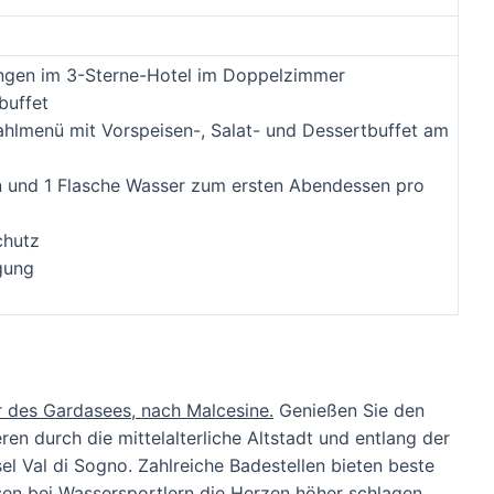
ngen im 3-Sterne-Hotel im Doppelzimmer
buffet
lmenü mit Vorspeisen-, Salat- und Dessertbuffet am
n und 1 Flasche Wasser zum ersten Abendessen pro
hutz
gung
er des Gardasees, nach Malcesine.
Genießen Sie den
ren durch die mittelalterliche Altstadt und entlang der
l Val di Sogno. Zahlreiche Badestellen bieten beste
n bei Wassersportlern die Herzen höher schlagen.