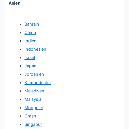
Asien
Bahrain
China
Indien
Indonesien
Israel
Japan
Jordanien
Kambodscha
Malediven
Malaysia
Mongolei
Oman
Singapur