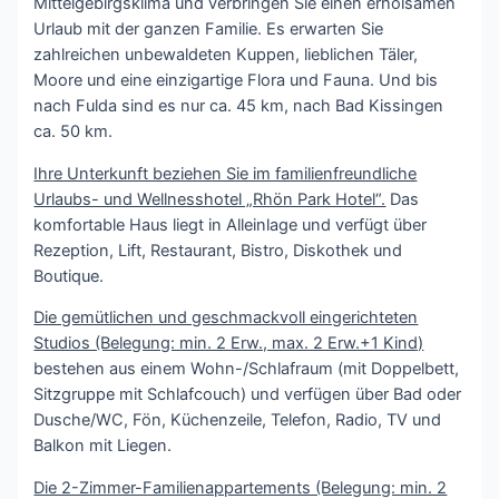
Mittelgebirgsklima und verbringen Sie einen erholsamen
Urlaub mit der ganzen Familie. Es erwarten Sie
zahlreichen unbewaldeten Kuppen, lieblichen Täler,
Moore und eine einzigartige Flora und Fauna. Und bis
nach Fulda sind es nur ca. 45 km, nach Bad Kissingen
ca. 50 km.
Ihre Unterkunft beziehen Sie im familienfreundliche
Urlaubs- und Wellnesshotel „Rhön Park Hotel“.
Das
komfortable Haus liegt in Alleinlage und verfügt über
Rezeption, Lift, Restaurant, Bistro, Diskothek und
Boutique.
Die gemütlichen und geschmackvoll eingerichteten
Studios (Belegung: min. 2 Erw., max. 2 Erw.+1 Kind)
bestehen aus einem Wohn-/Schlafraum (mit Doppelbett,
Sitzgruppe mit Schlafcouch) und verfügen über Bad oder
Dusche/WC, Fön, Küchenzeile, Telefon, Radio, TV und
Balkon mit Liegen.
Die 2-Zimmer-Familienappartements (Belegung: min. 2