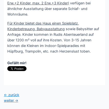
Erw.+2 Kinder, max. 2 Erw.+3 Kinder)
verfügen bei
ähnlicher Ausstattung über separate Schlaf- und
Wohnräume.
Für Kinder bietet das Haus einen Spielplatz,
Kinderbetreuung, Babyausstattung
sowie Babysitter auf
Anfrage. Kinder kommen in Rudis Abenteuerland auf
über 1200 m² voll auf ihre Kosten. Von 3-15 Jahren
können die Kleinen im Indoor-Spielparadies mit
Hüpfburg, Trampolin, etc. nach Herzenslust toben.
Gefällt mir!
Beitragsnavigation
←
zurück
weiter
→