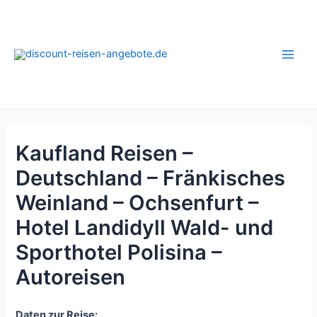
Zum
Inhalt
springen
Main
Men
Kaufland Reisen –
Deutschland – Fränkisches
Weinland – Ochsenfurt –
Hotel Landidyll Wald- und
Sporthotel Polisina –
Autoreisen
Daten zur Reise: