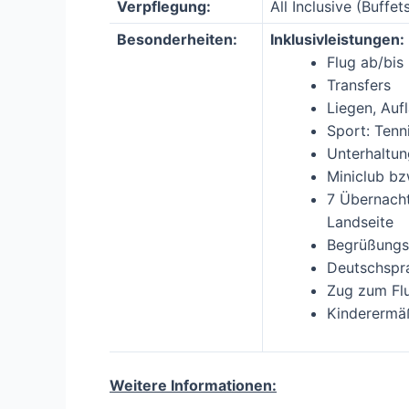
Verpflegung:
All Inclusive (Buffe
Besonderheiten:
Inklusivleistungen:
Flug ab/bis
Transfers
Liegen, Au
Sport: Tenn
Unterhaltu
Miniclub bz
7 Übernach
Landseite
Begrüßungs
Deutschspra
Zug zum Fl
Kinderermä
Weitere Informationen: