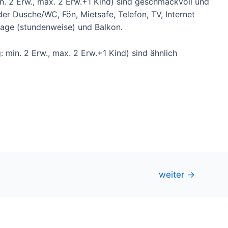
n. 2 Erw., max. 2 Erw.+1 Kind) sind geschmackvoll und
er Dusche/WC, Fön, Mietsafe, Telefon, TV, Internet
lage (stundenweise) und Balkon.
 min. 2 Erw., max. 2 Erw.+1 Kind) sind ähnlich
weiter
→