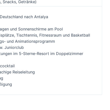
ts, Snacks, Getränke)
 Deutschland nach Antalya
flagen und Sonnenschirme am Pool
isplätze, Tischtennis, Fitnessraum und Basketball
ngs- und Animationsprogramm
w. Juniorclub
tungen im 5-Sterne-Resort im Doppelzimmer
cocktail
chige Reiseleitung
ug
ßigung