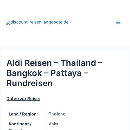
Zum
Inhalt
springen
Main
Men
Aldi Reisen – Thailand –
Bangkok – Pattaya –
Rundreisen
Daten zur Reise:
Land / Region:
Thailand
Kontinent /
Asien