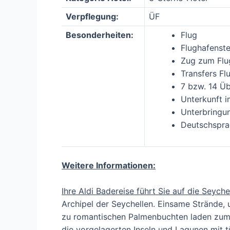
Verpflegung:
ÜF
Besonderheiten:
Flug
Flughafenst
Zug zum Flu
Transfers Fl
7 bzw. 14 Ü
Unterkunft 
Unterbringu
Deutschsprac
Weitere Informationen:
Ihre Aldi Badereise führt Sie auf die Seyche
Archipel der Seychellen. Einsame Strände, 
zu romantischen Palmenbuchten laden zum T
die vorgelagerten Inseln und Lagunen mit t