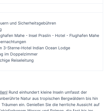
euern und Sicherheitsgebühren
g
ughafen Mahe - Insel Praslin - Hotel - Flughafen Mahe
bernachtungen
im 3-Sterne-Hotel Indian Ocean Lodge
ng im Doppelzimmer
hige Reiseleitung
llen!
Rund einhundert kleine Inseln umfasst der
unberührte Natur aus tropischen Bergwäldern bis hin
räumen ein. Genießen Sie die herrliche Aussicht auf
ürkisfarbenem Wasser und Palmen, die fast bis ins