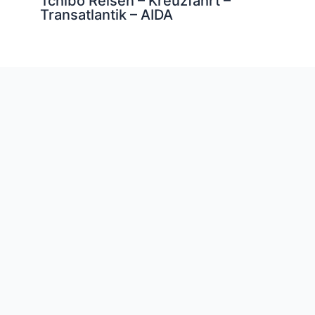
Tchibo Reisen – Kreuzfahrt –
Transatlantik – AIDA