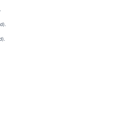
.
d).
d).