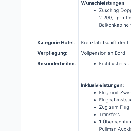
Wunschleistungen:
Zuschlag Dopp
2.299,- pro P
Balkonkabine 
Kategorie Hotel:
Kreuzfahrtschiff der L
Verpflegung:
Vollpension an Bord
Besonderheiten:
Frühbuchervort
Inklusivleistungen:
Flug (mit Zwi
Flughafensteu
Zug zum Flug
Transfers
1 Übernachtun
Pullman Auckl