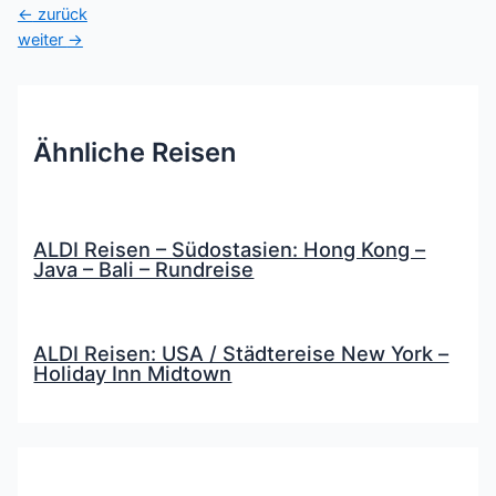
Beitragsnavigation
←
zurück
weiter
→
Ähnliche Reisen
ALDI Reisen – Südostasien: Hong Kong –
Java – Bali – Rundreise
ALDI Reisen: USA / Städtereise New York –
Holiday Inn Midtown