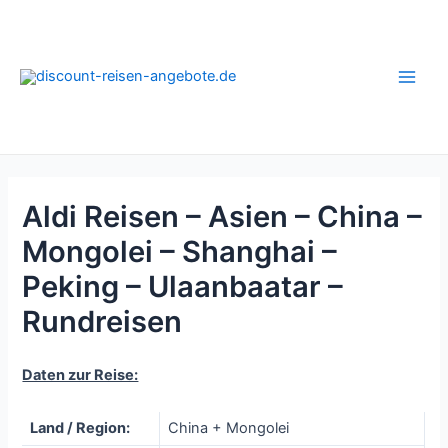
Zum
Inhalt
springen
Main
Men
Aldi Reisen – Asien – China –
Mongolei – Shanghai –
Peking – Ulaanbaatar –
Rundreisen
Daten zur Reise:
Land / Region:
China + Mongolei