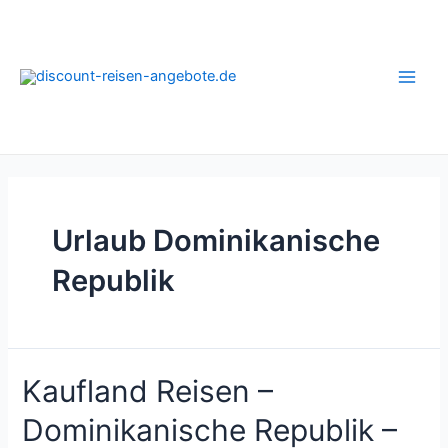
Zum
Inhalt
springen
Main
Men
Urlaub Dominikanische
Republik
Kaufland Reisen –
Dominikanische Republik –