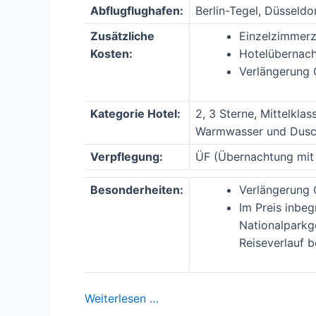
Abflugflughafen:
Berlin-Tegel, Düsseldo
Zusätzliche
Einzelzimmerz
Kosten:
Hotelübernach
Verlängerung O
Kategorie Hotel:
2, 3 Sterne, Mittelkla
Warmwasser und Dusc
Verpflegung:
ÜF (Übernachtung mit
Besonderheiten:
Verlängerung 
Im Preis inbegr
Nationalparkge
Reiseverlauf b
Weiterlesen …