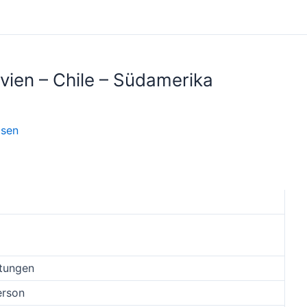
ivien – Chile – Südamerika
isen
tungen
erson