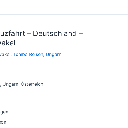
uzfahrt – Deutschland –
wakei
wakei
,
Tchibo Reisen
,
Ungarn
, Ungarn, Österreich
ngen
son