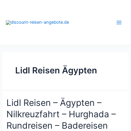
Zum
Inhalt
springen
Main
Men
Lidl Reisen Ägypten
Lidl Reisen – Ägypten –
Nilkreuzfahrt – Hurghada –
Rundreisen – Badereisen