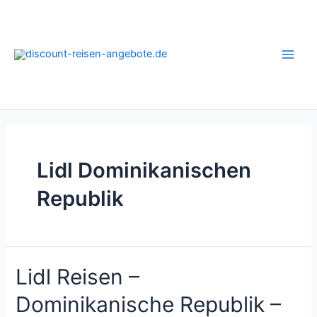
Zum
Inhalt
springen
Main
Men
Lidl Dominikanischen
Republik
Lidl Reisen –
Dominikanische Republik –