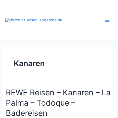
Zum
Inhalt
springen
Main
Men
Kanaren
REWE Reisen – Kanaren – La
Palma – Todoque –
Badereisen