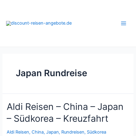
Zum
Inhalt
springen
Main
Men
Japan Rundreise
Aldi Reisen – China – Japan
– Südkorea – Kreuzfahrt
Aldi Reisen
,
China
,
Japan
,
Rundreisen
,
Südkorea