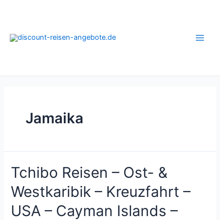
Zum
Inhalt
springen
Main
Men
Jamaika
Tchibo Reisen – Ost- &
Westkaribik – Kreuzfahrt –
USA – Cayman Islands –