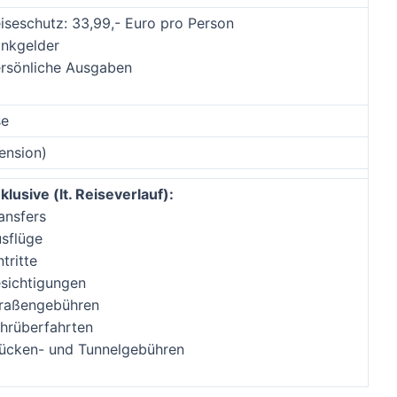
iseschutz: 33,99,- Euro pro Person
inkgelder
rsönliche Ausgaben
se
ension)
klusive (lt. Reiseverlauf):
ansfers
sflüge
ntritte
sichtigungen
raßengebühren
hrüberfahrten
ücken- und Tunnelgebühren