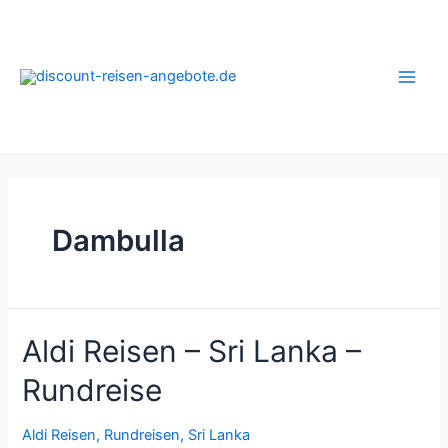
Zum
Inhalt
springen
Main
Men
Dambulla
Aldi Reisen – Sri Lanka –
Rundreise
Aldi Reisen
,
Rundreisen
,
Sri Lanka