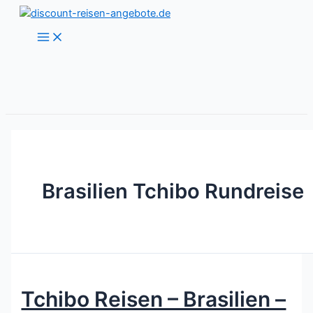
Zum
Inhalt
Main
Menu
springen
Brasilien Tchibo Rundreise
Tchibo Reisen – Brasilien –