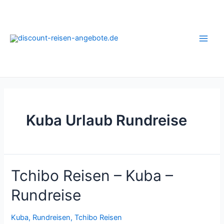
Zum
Inhalt
springen
Main
Men
Kuba Urlaub Rundreise
Tchibo Reisen – Kuba –
Rundreise
Kuba
,
Rundreisen
,
Tchibo Reisen